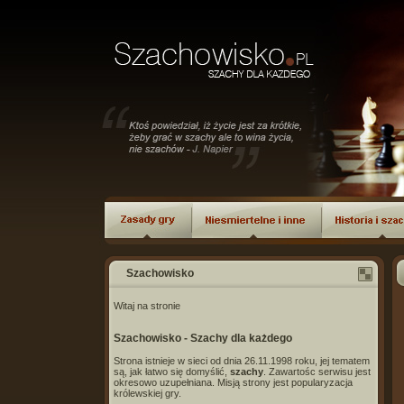
Szachowisko
Witaj na stronie
Szachowisko - Szachy dla każdego
Strona istnieje w sieci od dnia 26.11.1998 roku, jej tematem
są, jak łatwo się domyślić,
szachy
. Zawartośc serwisu jest
okresowo uzupełniana. Misją strony jest popularyzacja
królewskiej gry.