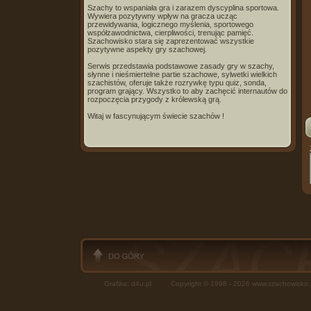
Szachy to wspaniała gra i zarazem dyscyplina sportowa.
Wywiera pozytywny wpływ na gracza ucząc
przewidywania, logicznego myślenia, sportowego
współzawodnictwa, cierpliwości, trenując pamięć.
Szachowisko stara się zaprezentować wszystkie
pozytywne aspekty gry szachowej.
Serwis przedstawia podstawowe zasady gry w szachy,
słynne i nieśmiertelne partie szachowe, sylwetki wielkich
szachistów, oferuje także rozrywkę typu quiz, sonda,
program grający. Wszystko to aby zachęcić internautów do
rozpoczęcia przygody z królewską grą.
Witaj w fascynującym świecie szachów !
Grafika: d4u.pl
Copyright © 1998 - 2026 www.szachowisk